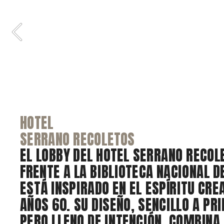
PISO EN L'EIXAMPLE 
HOTEL 
DE BARCELONA
SERRANO RECOLETOS 
REFORMA INTEGRAL DE UNA VIVIENDA 
EL LOBBY DEL HOTEL SERRANO RECOLE
UNA FINCA REGIA, EN EL CORAZÓN DEL
FRENTE A LA BIBLIOTECA NACIONAL D
DE BARCELONA. UN PROYECTO QUE CO
ESTÁ INSPIRADO EN EL ESPÍRITU CREA
ELEGANCIA DE LA ARQUITECTURA CLÁS
AÑOS 60. SU DISEÑO, SENCILLO A PRI
SOLUCIONES CONTEMPORÁNEAS, RESP
PERO LLENO DE INTENCIÓN, COMBINA 
IDENTIDAD ORIGINAL DEL ESPACIO MI