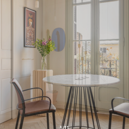
5
/
11