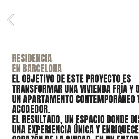
RESIDENCIA 
EN BARCELONA 
EL OBJETIVO DE ESTE PROYECTO ES 
TRANSFORMAR UNA VIVIENDA FRÍA Y O
RESIDENCIA 
UN APARTAMENTO CONTEMPORÁNEO Y
PASSEIG DE SANT JOAN 
ACOGEDOR.
ESTA CASA FUE DISEÑADA BAJO EL CO
EL RESULTADO, UN ESPACIO DONDE DI
NEUTRALIDAD Y TRANQUILIDAD.
UNA EXPERIENCIA ÚNICA Y ENRIQUECE
LA ARMONÍA SE LOGRA A TRAVÉS DE U